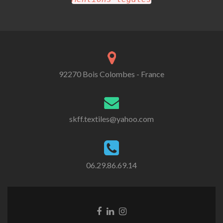
92270 Bois Colombes - France
skff.textiles@yahoo.com
06.29.86.69.14
Go
Go
Go
to
to
to