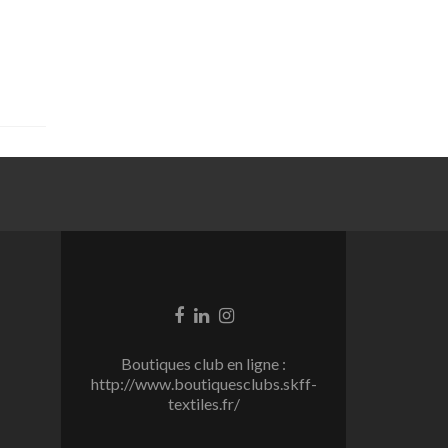
Go
Go
Go
to
to
to
Facebook
Linkedin
Instagram
Boutiques club en ligne :
http://www.boutiquesclubs.skff-
textiles.fr/