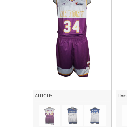
ANTONY
Hom