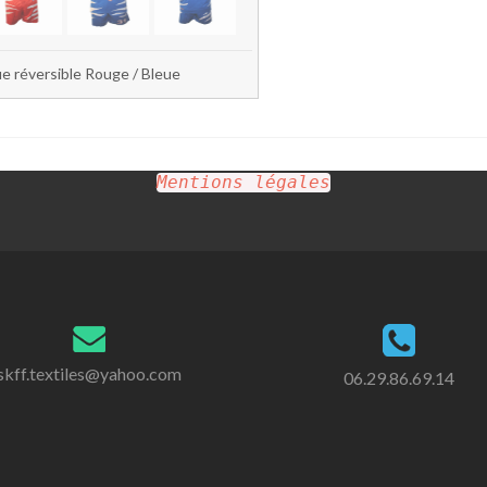
e réversible Rouge / Bleue
Mentions légales
skff.textiles@yahoo.com
06.29.86.69.14