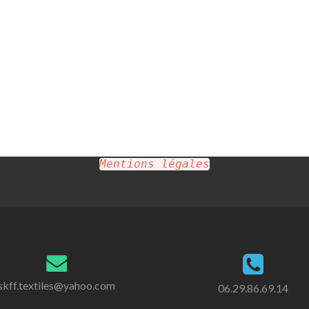
Mentions légales
skff.textiles@yahoo.com
06.29.86.69.14