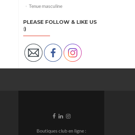
Tenue masculine
PLEASE FOLLOW & LIKE US
:)
Go
Go
Go
to
to
to
Facebook
Linkedin
Instagram
Boutiques club en ligne :