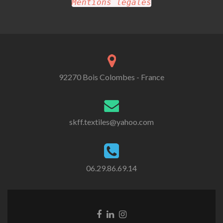
Mentions légales
92270 Bois Colombes - France
skff.textiles@yahoo.com
06.29.86.69.14
Go
Go
Go
to
to
to