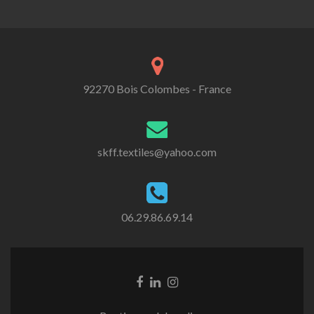
92270 Bois Colombes - France
skff.textiles@yahoo.com
06.29.86.69.14
Go
Go
Go
to
to
to
Facebook
Linkedin
Instagram