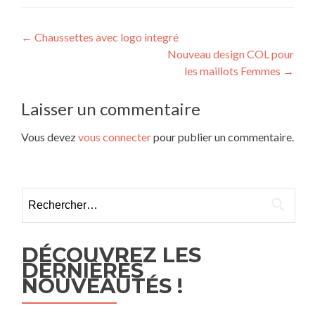
Navigation
←
Chaussettes avec logo integré
Nouveau design COL pour
des
les maillots Femmes
→
articles
Laisser un commentaire
Vous devez
vous connecter
pour publier un commentaire.
Rechercher :
DÉCOUVREZ LES
DERNIÈRES
NOUVEAUTÉS !