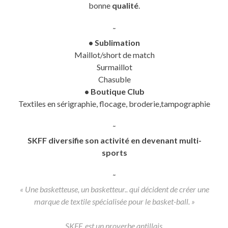
bonne
qualité
.
˜
• Sublimation
Maillot/short de match
Surmaillot
Chasuble
• Boutique Club
Textiles en sérigraphie, flocage, broderie,tampographie
˜
SKFF diversifie son activité en devenant multi-
sports
˜
« Une basketteuse, un basketteur.. qui décident de créer une
marque de textile spécialisée pour le basket-ball. »
SKFF, est un proverbe antillais.