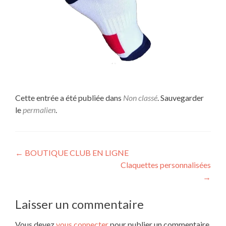
Cette entrée a été publiée dans
Non classé
. Sauvegarder
le
permalien
.
Navigation
←
BOUTIQUE CLUB EN LIGNE
Claquettes personnalisées
des
→
articles
Laisser un commentaire
Vous devez
vous connecter
pour publier un commentaire.