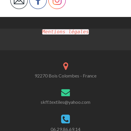
Mentions légales
92270 Bois Colombes - France
skff.textiles@yahoo.com
06.29.86.69.14