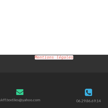
Mentions légales
skff.textiles@yahoo.com
06.29.86.69.14