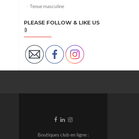
Tenue masculine
PLEASE FOLLOW & LIKE US
:)
Go
Go
Go
to
to
to
Facebook
Linkedin
Instagram
Boutiques club en ligne :