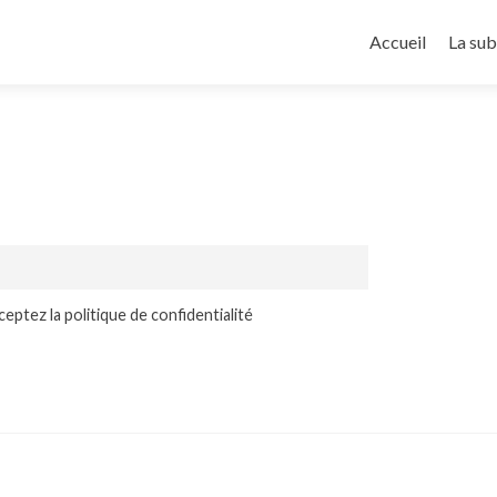
Aller
au
Accueil
La sub
contenu
principal
eptez la politique de confidentialité